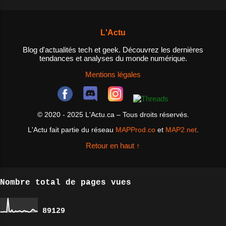
: les utilisateurs peuvent
besoin? Un NAS est un dispositif
utiliser des agrégateurs de flux
de stockage de données qui est
RSS pour rassembler des flux RSS
L'Actu
connecté à un réseau, permettant
de différents sites et l...
ainsi aux utilisateurs d'accéder
Blog d'actualités tech et geek. Découvrez les dernières
tendances et analyses du monde numérique.
aux fichiers et aux données
depuis n'importe quel appareil
Mentions légales
connecté au réseau. Les NAS sont
idéals pour les personnes qui ont
besoin d'un espace de stockage
© 2020 - 2025 L'Actu.ca – Tous droits réservés.
centralisé pour leurs fichiers et
L'Actu fait partie du réseau
MAPProd.co
et
MAP2.net
.
données, ainsi que pour les
entreprises qui cherchent à
Retour en haut ↑
améliorer la collaboration entre
les employés et à ...
Nombre total de pages vues
8
9
1
2
9