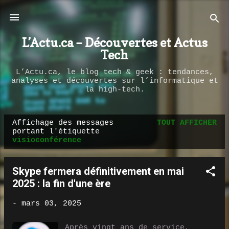
Passer au contenu principal
L’Actu.ca – Découvertes et Actus
Tech
L’Actu.ca, le blog tech & geek : tendances,
analyses et découvertes sur l’informatique et
la high-tech.
Affichage des messages
TOUT AFFICHER
M
portant l'étiquette
visioconférence
e
s
s
Skype fermera définitivement en mai
a
2025 : la fin d'une ère
g
-
mars 03, 2025
e
s
Après vingt ans de service,