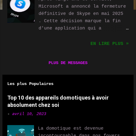
Microsoft a annoncé la fermeture
définitive de Skype en mai 2025
. Cette décision marque la fin
d'une application qui a
révolutionné la communication en
ligne en démocratisant les
EN LIRE PLUS »
appels vocaux et vidéo via
Internet. Pourquoi Microsoft met
PLUS DE MESSAGES
fin à Skype ? Acquis par
Microsoft en 2011 pour 8,5
milliards de dollars , Skype a
Les plus Populaires
progressivement perdu de son
importance face à la montée en
Top 10 des appareils domotiques à avoir
puissance d’autres plateformes
absolument chez soi
comme Zoom, WhatsApp et Google
-
avril 10, 2023
Meet . Microsoft a, de son côté,
concentré ses efforts sur Teams
La domotique est devenue
, un outil plus moderne et mieux
incontournable dans nos foyers,