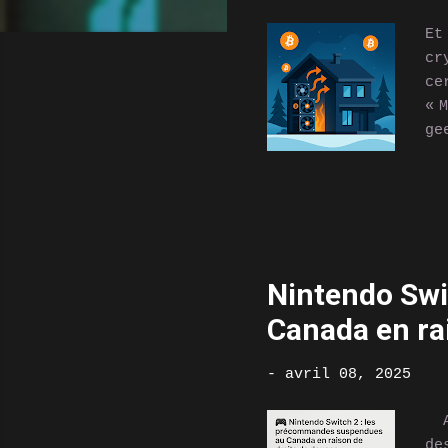
s
Et
cr
ce
« 
ge
ce
Bi
ut
cr
po
pu
Nintendo Swi
pl
Canada en ra
ut
la
ou
-
avril 08, 2025
Al
de