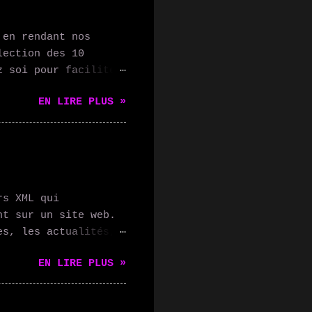
 en rendant nos
lection des 10
z soi pour faciliter
 vocal intelligent
EN LIRE PLUS »
stants vocaux qui
ectés, et vous
vocale. 2.
tmo Thermostat vous
e manière optimale,
ce. Vous pouvez
rs XML qui
 3. Éclairage
nt sur un site web.
permettent de
es, les actualités,
one ou votre voix,
es utilisateurs
EN LIRE PLUS »
uement les mises à
ile. Les flux RSS
- Suivre les blogs