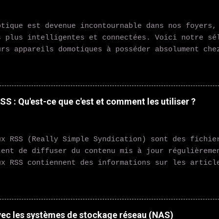
otique est devenue incontournable dans nos foyers,
s plus intelligentes et connectées. Voici notre sé
urs appareils domotiques à posséder absolument che
quotidien et améliorer votre confort. 1. Assistant
 Echo ou Google Nest Hub sont des exemples d'assi
ent à vos questions, contrôlent vos appareils conn
 dans vos tâches quotidiennes grâce à la commande 
S : Qu'est-ce que c'est et comment les utiliser ?
stat intelligent Nest Learning Thermostat ou Neta
tent de réguler la température de votre domicile d
renant vos habitudes et en s'adaptant en conséquen
ux RSS (Really Simple Syndication) sont des fichie
ent les contrôler à distance via votre smartphone.
tent de diffuser du contenu mis à jour régulièreme
té Les ampoules connectées comme Philips Hue vous 
ux RSS contiennent des informations sur les articl
ler l'éclairage de votre maison avec votre smartph
dcasts, les vidéos et d'autres types de contenu. L
créer des ambiances person...
t s'abonner à ces flux RSS pour recevoir automatiq
e contenu sur leur ordinateur ou leur appareil mob
tilisés de différentes manières, notamment pour : 
vec les systèmes de stockage réseau (NAS)