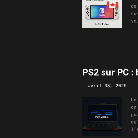
de
su
so
pa
l’
in
él
n’
es
PS2 sur PC : 
né
ré
-
avril 08, 2025
co
to
Un
on
pu
qu
l’
en