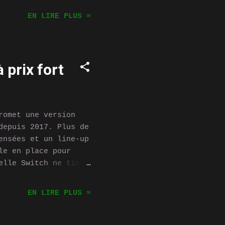
options graphiques,
EN LIRE PLUS »
n studio.
r, et sans les
 réglages
ement l’attention
 prix fort
jour la console de
 millions d’unités
eft Auto: San
romet une version
depuis 2017. Plus de
ensées et un line-up
le en place pour
elle Switch ne tient
une tendance
n flèche des prix.
EN LIRE PLUS »
 que les
a , en raison de
uez ici pour lire