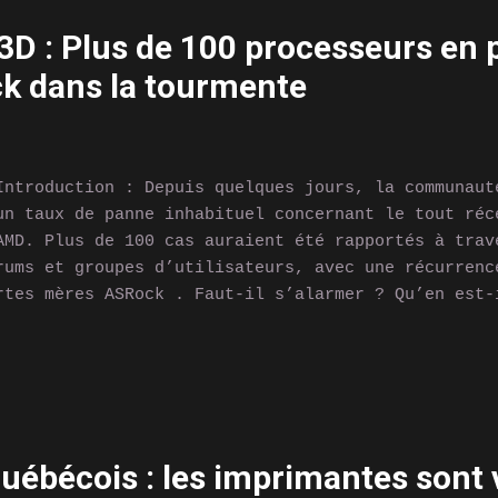
tre article complet à ce sujet. Image de Free Mal
D : Plus de 100 processeurs en p
e console "nouvelle génération"… vraiment ? Ninten
k dans la tourmente
bitieuse, mais personnellement, je vois plutôt une
 la Switch OLED qu’une réelle nouvelle génération.
7,9 ...
troduction : Depuis quelques jours, la communaut
un taux de panne inhabituel concernant le tout réc
AMD. Plus de 100 cas auraient été rapportés à trav
rums et groupes d’utilisateurs, avec une récurrenc
rtes mères ASRock . Faut-il s’alarmer ? Qu’en est-
dèles comme le 7700X ? L’Actu vous fait le point. 
rieuse, mais ciblée Les retours proviennent majori
nfigurations équipées du Ryzen 7 9800X3D , un proc
nération. Le problème ? Une mort subite du CPU, pa
ures seulement. Selon les premières analyses, cela
 bug de compatibilité mémoire dans les premières v
uébécois : les imprimantes sont 
tamment sur les chipsets X870 et B850 d’ASRock. AS