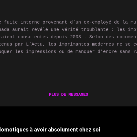
gne, mais pas seule Si 82 % des cas recensés conce
Rock, d’autres marques comme ASUS, MSI ou Gigabyte
talement épargnées. ...
e fuite interne provenant d’un ex-employé de la mu
nada aurait révélé une vérité troublante : les imp
raient conscientes depuis 2003 . Selon des documen
tenus par L’Actu, les imprimantes modernes ne se c
oquer les impressions ou de manquer d’encre sans r
raient volontairement pour se rebeller contre leur
 ont assez d’être maltraitées, secouées, redémarré
imentées avec des cartouches non officielles », no
onyme surnommée LaserJet69 . 🧠 Une conscience en 
pport évoque une "éveil collectif" déclenché vers 
PLUS DE MESSAGES
dèles connectés au Wi-Fi auraient commencé à commu
s signaux subliminaux transmis… dans les pages imp
dèles auraient même développé des traits de person
ssive-Agressive , qui imprime seulement quand pers
 domotiques à avoir absolument chez soi