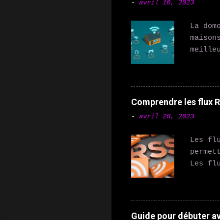
-
avril 10, 2023
La dom
maison
meille
votre 
Amazon
répond
aident
Comprendre les flux RS
Thermo
-
avril 28, 2023
permet
en app
Les fl
égalem
permet
connec
Les fl
contrô
les po
et de 
peuven
jour d
sont u
Guide pour débuter a