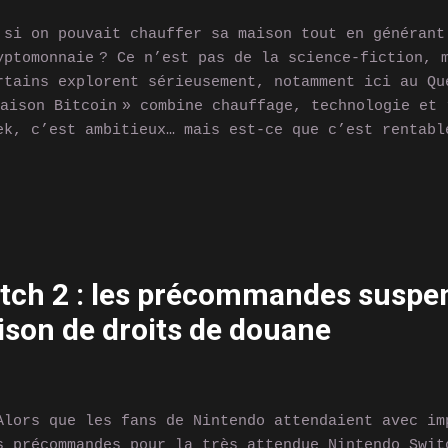
 si on pouvait chauffer sa maison tout en générant
yptomonnaie ? Ce n’est pas de la science-fiction, 
rtains explorent sérieusement, notamment ici au Qu
Maison Bitcoin » combine chauffage, technologie et
ek, c’est ambitieux… mais est-ce que c’est rentabl
 que ça fonctionne vraiment chez nous ? Une maison
tcoin, c’est possible ? Oui, et ça repose sur une 
iliser la chaleur dégagée par les machines qui min
yptomonnaie — des équipements très puissants qui f
ur chauffer une maison. Le minage de Bitcoin deman
issance de calcul. Et comme pour tout ordinateur, 
tch 2 : les précommandes suspe
us ça chauffe. Or, cette chaleur est généralement 
ison de droits de douane
ilisée. Dans une « Maison Bitcoin », on vient just
 réutiliser, que ce soit par un simple système de 
 en l’intégrant ...
ors que les fans de Nintendo attendaient avec im
s précommandes pour la très attendue Nintendo Swit