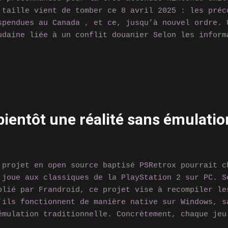
 taille vient de tomber ce 8 avril 2025 : les préc
spendues au Canada , et ce, jusqu’à nouvel ordre. 
udaine liée à un conflit douanier Selon les inform
r plusieurs médias québécois, Nintendo a décidé de
ouverture des précommandes de la Switch 2 au Canad
certitudes liées aux droits de douane imposés sur 
ectroniques importés d’Asie . Le porte-parole de N
a pas précisé la durée de ce report, mais a confir
t directement liée à des enjeux logistiques et éco
bientôt une réalité sans émulatio
gociation avec les autorités canadiennes. « Nous e
soudre cette situation rapidement pour ne pas péna
nsommateurs canadiens. » Pourquoi le Canada est-il
uché ? Ce report est spéci...
 projet en open source baptisé PSRetrox pourrait c
 joue aux classiques de la PlayStation 2 sur PC. S
blié par Frandroid, ce projet vise à recompiler le
’ils fonctionnent de manière native sur Windows, s
émulation traditionnelle. Concrètement, chaque jeu
 exécutable Windows. Cela permettrait de profiter 