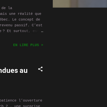
 de la
mais une réalité que
ébec. Le concept de
 revenu passif. C’est
e ? Et surtout, est-
 qui chauffe avec du
idée simple :
EN LIRE PLUS »
ent de la
onctionnent 24h/24 —
de une énorme
plus ça travaille,
ndues au
dissipée sans être
ement la récupérer et
ventilation dirigée
patience l’ouverture
ch 2 , une surprise