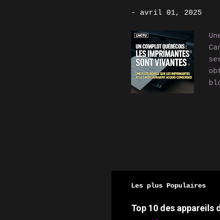
li
-
avril 01, 2025
AS
to
Un
Ca
se
ob
bl
fe
en
al
an
ra
mo
de
mo
Les plus Populaires
Pa
Top 10 des appareils