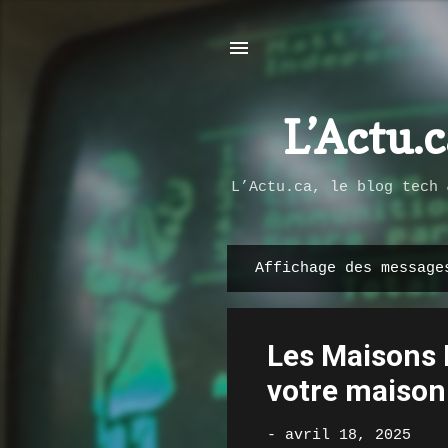
L’Actu.
L’Actu.ca, le blog tech 
Affichage des message
M
e
s
Les Maisons 
s
a
votre maison
g
e
-
avril 18, 2025