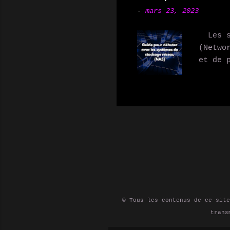
et les
-
mars 23, 2023
de leu
jour. 
Les sy
s'abon
(Netwo
automa
et de 
utilis
de plu
des fl
petite
domest
vous p
qu'un 
stocka
utilis
appare
besoin
ainsi 
entre 
© Tous les contenus de ce site
trans