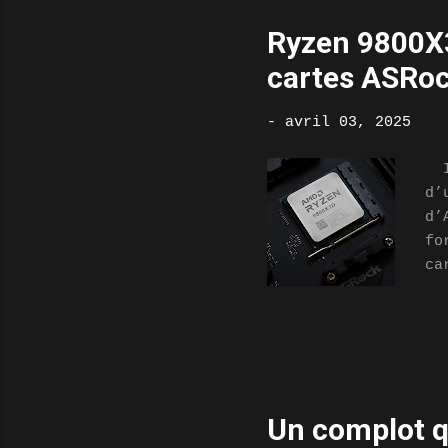
no
Ryzen 9800X3
Un
cartes ASRoc
am
de
à 
-
avril 03, 2025
In
d’
d’
fo
ca
mo
sé
co
gé
he
un
Un complot q
no