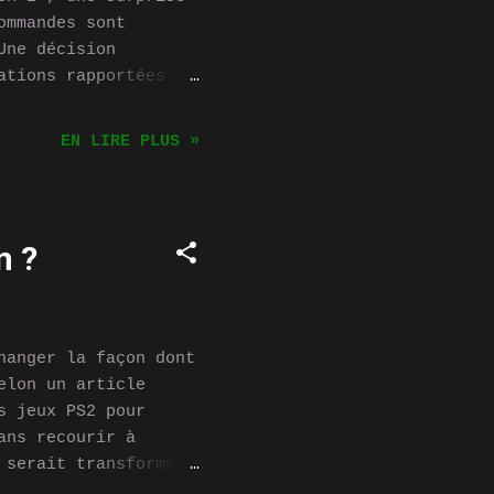
ommandes sont
Une décision
ations rapportées
 repousser
a , citant des
EN LIRE PLUS »
certains produits
intendo of Canada
mé que la décision
nomiques en cours de
n ?
spérons pouvoir
liser nos
 particulièrement
hanger la façon dont
elon un article
s jeux PS2 pour
ans recourir à
 serait transformé
de résolutions plus