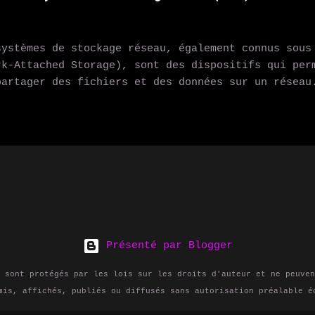
 sites d'actualités : les utilisateurs peuvent s'a
rs sites préférés pour recevoir automatiquement le
- Suivre les podcasts et les vidéos : les utilisat
stèmes de stockage réseau, également connus sous
ner aux flux RSS des podcasts et des vidéos pour r
rk-Attached Storage), sont des dispositifs qui per
tiquement les derniers épisodes. - Agréger des con
partager des fichiers et des données sur un réseau
ateurs peuvent utiliser des agrégateurs de flux RS
s en plus populaires ces dernières années, en part
ux RSS de différents sites et l...
s et moyennes entreprises, ainsi que pour les util
iques. Dans cet article, nous expliquerons ce qu'e
ourriez en avoir besoin et comment débuter dans ce
NAS et pourquoi en auriez-vous besoin? Un NAS est 
ge de données qui est connecté à un réseau, permet
ateurs d'accéder aux fichiers et aux données depui
il connecté au réseau. Les NAS sont idéals pour le
 d'un espace de stockage centralisé pour leurs fic
Présenté par Blogger
que pour les entreprises qui cherchent à améliorer
les employés et à ...
 sont protégés par les lois sur les droits d'auteur et ne peuven
mis, affichés, publiés ou diffusés sans autorisation préalable é