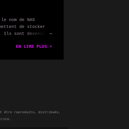
bonner aux flux RSS
s dernières mises à
eurs peuvent
 le nom de NAS
ecevoir
mettent de stocker
tenus : les
. Ils sont devenus
S pour rassembler
iculier pour les
EN LIRE PLUS »
isateurs
st un NAS, pourquoi
 domaine. Qu'est-ce
un dispositif de
tant ainsi aux
s n'importe quel
s personnes qui ont
hiers et données,
 la collaboration
t être reproduits, distribués,
crite.