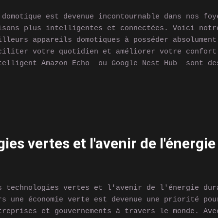
 domotique est devenue incontournable dans nos foy
isons plus intelligentes et connectées. Voici notr
illeurs appareils domotiques à posséder absolument
ciliter votre quotidien et améliorer votre confort
telligent Amazon Echo ou Google Nest Hub sont de
assistants vocaux qui répondent à vos questions, c
pareils connectés, et vous aident dans vos tâches 
 commande vocale. 2. Thermostat intelligent Nest L
 Netatmo Thermostat vous permettent de réguler l
tre domicile de manière optimale, en apprenant vos
adaptant en conséquence. Vous pouvez également les
ies vertes et l'avenir de l'énergi
stance via votre smartphone. 3. Éclairage connecté
nnectées comme Philips Hue vous permettent de cont
tre maison avec votre smartphone ou votre voix, et
biances person...
s technologies vertes et l'avenir de l'énergie dur
rs une économie verte est devenue une priorité pou
treprises et gouvernements à travers le monde. Ave