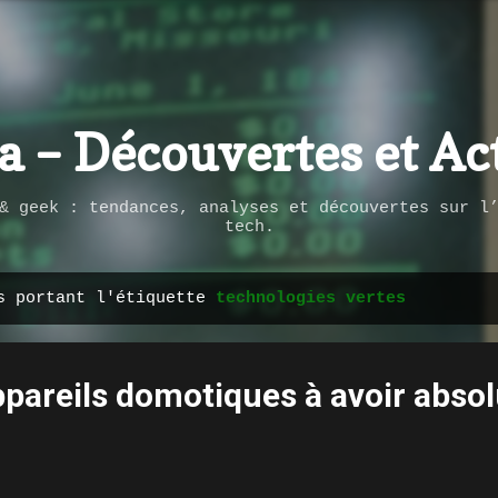
Passer au contenu principal
ca – Découvertes et Ac
& geek : tendances, analyses et découvertes sur l
tech.
es portant l'étiquette
technologies vertes
ppareils domotiques à avoir abs