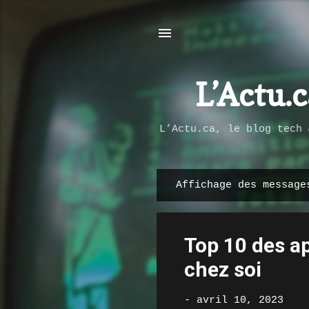
L’Actu.
L’Actu.ca, le blog tech 
Affichage des messag
M
e
s
Top 10 des a
s
a
chez soi
g
e
-
avril 10, 2023