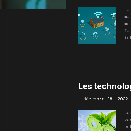
s
La
ma
me
fa
in
d'
ap
la
ou
vo
s'
Les technolog
di
co
-
décembre 28, 2022
vo
am
Le
ve
en