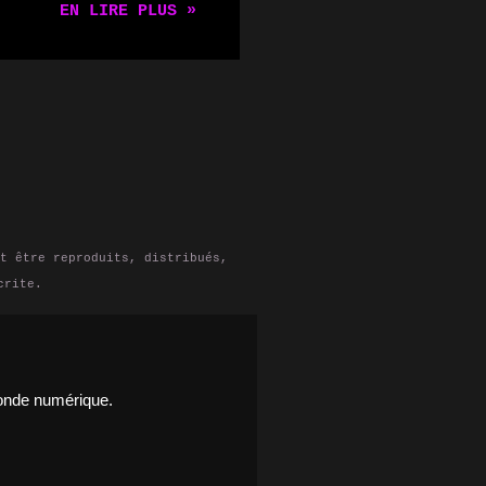
EN LIRE PLUS »
isateurs
st un NAS, pourquoi
 domaine. Qu'est-ce
un dispositif de
tant ainsi aux
s n'importe quel
s personnes qui ont
hiers et données,
 la collaboration
t être reproduits, distribués,
crite.
monde numérique.