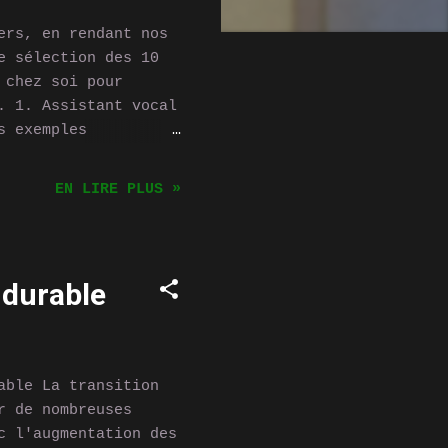
ers, en rendant nos
e sélection des 10
 chez soi pour
. 1. Assistant vocal
s exemples
ontrôlent vos
quotidiennes grâce à
EN LIRE PLUS »
earning Thermostat
a température de
 habitudes et en
 contrôler à
e durable
 Les ampoules
rôler l'éclairage de
 de créer des
able La transition
r de nombreuses
c l'augmentation des