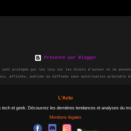
s et moyennes entreprises, ainsi que pour les util
iques. Dans cet article, nous expliquerons ce qu'e
ourriez en avoir besoin et comment débuter dans ce
NAS et pourquoi en auriez-vous besoin? Un NAS est 
ge de données qui est connecté à un réseau, permet
ateurs d'accéder aux fichiers et aux données depui
il connecté au réseau. Les NAS sont idéals pour le
 d'un espace de stockage centralisé pour leurs fic
Présenté par Blogger
que pour les entreprises qui cherchent à améliorer
les employés et à ...
 sont protégés par les lois sur les droits d'auteur et ne peuven
mis, affichés, publiés ou diffusés sans autorisation préalable é
L'Actu
és tech et geek. Découvrez les dernières tendances et analyses du 
Mentions légales