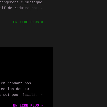
hangement climatique
tif de réduire notre
es solutions
 technologies
EN LIRE PLUS »
nes et les solutions
e répondre à ces
rnières innovations
ont elles peuvent
t de réduction des
eaux solaires ont
nies, mais les
 en rendant nos
lection des 10
z soi pour faciliter
 vocal intelligent
EN LIRE PLUS »
stants vocaux qui