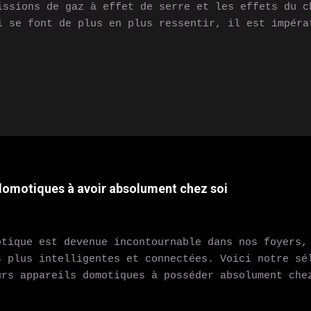
issions de gaz à effet de serre et les effets du c
i se font de plus en plus ressentir, il est impéra
pendance aux combustibles fossiles et de trouver d
rables pour répondre à nos besoins en énergie. Les
rtes, telles que les panneaux solaires, les éolien
 stockage d'énergie, sont des moyens prometteurs d
fis. Dans cet article, nous allons discuter des de
 matière de technologies vertes et de la manière d
ntribuer à atteindre les objectifs de durabilité e
issions de carbone. Les panneaux solaires Les pann
é une technologie verte populaire depuis des décen
 domotiques à avoir absolument chez soi
a...
otique est devenue incontournable dans nos foyers,
s plus intelligentes et connectées. Voici notre sé
urs appareils domotiques à posséder absolument che
quotidien et améliorer votre confort. 1. Assistant
 Echo ou Google Nest Hub sont des exemples d'assi