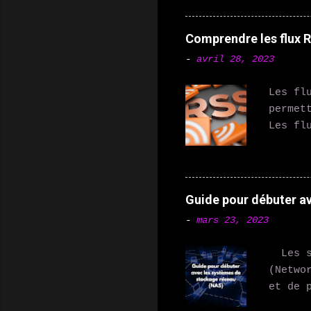
répond
aident
Comprendre les flux RS
Thermo
-
avril 28, 2023
permet
en app
Les fl
égalem
permet
connec
Les fl
contrô
les po
et de 
peuven
jour d
sont u
Guide pour débuter a
et les
-
mars 23, 2023
de leu
jour. 
Les sy
s'abon
(Netwo
automa
et de 
utilis
de plu
des fl