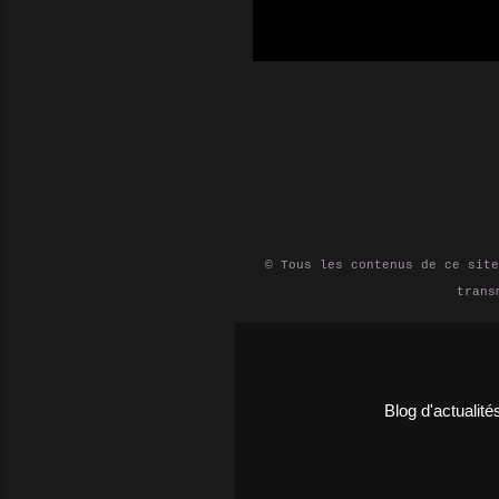
petite
domest
vous p
qu'un 
stocka
utilis
appare
besoin
ainsi 
entre 
© Tous les contenus de ce site
trans
Blog d'actualit