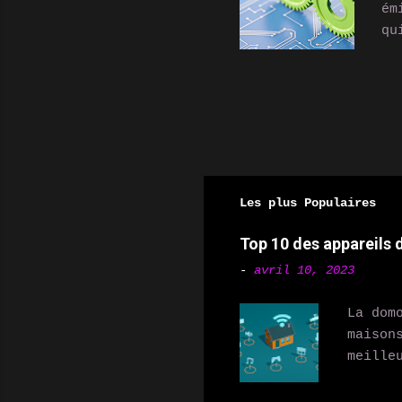
ém
qu
dé
du
ve
de
dé
en
co
Les plus Populaires
ém
ét
Top 10 des appareils
av
-
avril 10, 2023
La dom
maison
meille
votre 
Amazon