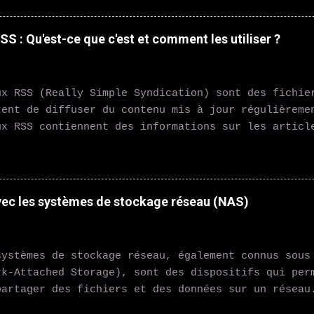
ent à vos questions, contrôlent vos appareils conn
 dans vos tâches quotidiennes grâce à la commande 
S : Qu'est-ce que c'est et comment les utiliser ?
stat intelligent Nest Learning Thermostat ou Neta
tent de réguler la température de votre domicile d
renant vos habitudes et en s'adaptant en conséquen
ux RSS (Really Simple Syndication) sont des fichie
ent les contrôler à distance via votre smartphone.
tent de diffuser du contenu mis à jour régulièreme
té Les ampoules connectées comme Philips Hue vous 
ux RSS contiennent des informations sur les articl
ler l'éclairage de votre maison avec votre smartph
dcasts, les vidéos et d'autres types de contenu. L
créer des ambiances person...
t s'abonner à ces flux RSS pour recevoir automatiq
e contenu sur leur ordinateur ou leur appareil mob
tilisés de différentes manières, notamment pour : 
vec les systèmes de stockage réseau (NAS)
 sites d'actualités : les utilisateurs peuvent s'a
rs sites préférés pour recevoir automatiquement le
- Suivre les podcasts et les vidéos : les utilisat
stèmes de stockage réseau, également connus sous
ner aux flux RSS des podcasts et des vidéos pour r
rk-Attached Storage), sont des dispositifs qui per
tiquement les derniers épisodes. - Agréger des con
partager des fichiers et des données sur un réseau
ateurs peuvent utiliser des agrégateurs de flux RS
s en plus populaires ces dernières années, en part
ux RSS de différents sites et l...