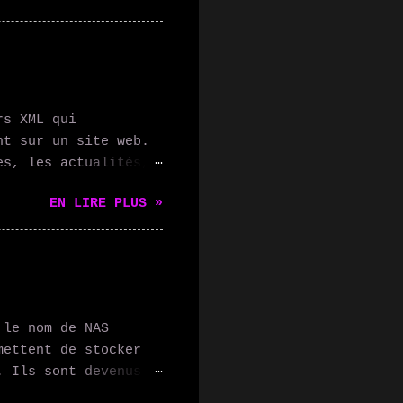
ectés, et vous
vocale. 2.
tmo Thermostat vous
e manière optimale,
ce. Vous pouvez
rs XML qui
 3. Éclairage
nt sur un site web.
permettent de
es, les actualités,
one ou votre voix,
es utilisateurs
EN LIRE PLUS »
uement les mises à
ile. Les flux RSS
- Suivre les blogs
bonner aux flux RSS
s dernières mises à
eurs peuvent
 le nom de NAS
ecevoir
mettent de stocker
tenus : les
. Ils sont devenus
S pour rassembler
iculier pour les