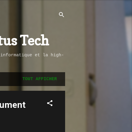
tus Tech
’informatique et la high-
TOUT AFFICHER
olument