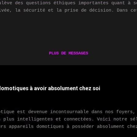
ulève des questions éthiques importantes quant à s
ivée, la sécurité et la prise de décision. Dans ce
aminerons les questions éthiques soulevées par l'u
 les réglementations en place pour une IA éthique 
connaissance faciale et surveillance L'un des doma
ntroversés de l'utilisation de l'IA est la reconna
 surveillance. Les gouvernements et les entreprise
PLUS DE MESSAGES
chnologie pour surveiller les citoyens et les clie
pendant, cette technologie soulève des questions i
e privée et la sécurité. Les données collectées pa
ciale peuvent être utilisées à des fins malveillan
 domotiques à avoir absolument chez soi
otique est devenue incontournable dans nos foyers,
s plus intelligentes et connectées. Voici notre sé
urs appareils domotiques à posséder absolument che
quotidien et améliorer votre confort. 1. Assistant