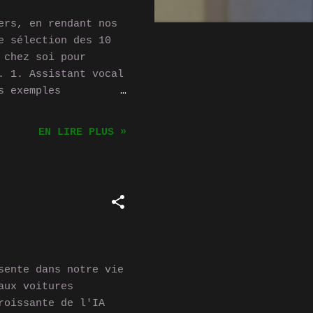
ers, en rendant nos
e sélection des 10
 chez soi pour
. 1. Assistant vocal
s exemples
ontrôlent vos
quotidiennes grâce à
EN LIRE PLUS »
earning Thermostat
a température de
 habitudes et en
 contrôler à
 Les ampoules
rôler l'éclairage de
 de créer des
sente dans notre vie
aux voitures
roissante de l'IA