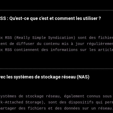
 Echo ou Google Nest Hub sont des exemples d'assi
ent à vos questions, contrôlent vos appareils conn
 dans vos tâches quotidiennes grâce à la commande 
S : Qu'est-ce que c'est et comment les utiliser ?
stat intelligent Nest Learning Thermostat ou Neta
tent de réguler la température de votre domicile d
renant vos habitudes et en s'adaptant en conséquen
ux RSS (Really Simple Syndication) sont des fichie
ent les contrôler à distance via votre smartphone.
tent de diffuser du contenu mis à jour régulièreme
té Les ampoules connectées comme Philips Hue vous 
ux RSS contiennent des informations sur les articl
ler l'éclairage de votre maison avec votre smartph
dcasts, les vidéos et d'autres types de contenu. L
créer des ambiances person...
t s'abonner à ces flux RSS pour recevoir automatiq
e contenu sur leur ordinateur ou leur appareil mob
tilisés de différentes manières, notamment pour : 
vec les systèmes de stockage réseau (NAS)
 sites d'actualités : les utilisateurs peuvent s'a
rs sites préférés pour recevoir automatiquement le
- Suivre les podcasts et les vidéos : les utilisat
stèmes de stockage réseau, également connus sous
ner aux flux RSS des podcasts et des vidéos pour r
rk-Attached Storage), sont des dispositifs qui per
tiquement les derniers épisodes. - Agréger des con
partager des fichiers et des données sur un réseau
ateurs peuvent utiliser des agrégateurs de flux RS