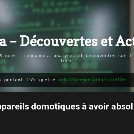
Passer au contenu principal
ca – Découvertes et Ac
& geek : tendances, analyses et découvertes sur l
tech.
es portant l'étiquette
intelligence artificielle
ppareils domotiques à avoir abs