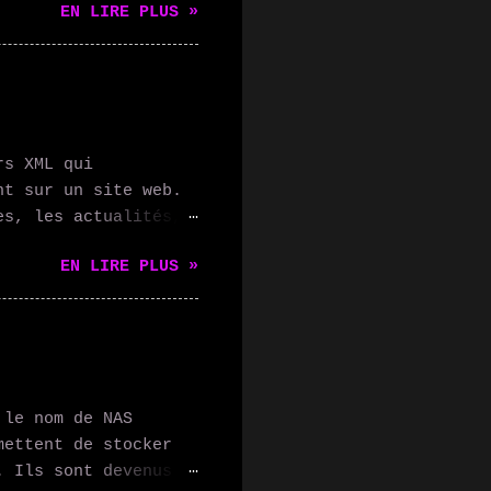
EN LIRE PLUS »
stants vocaux qui
ectés, et vous
vocale. 2.
tmo Thermostat vous
e manière optimale,
ce. Vous pouvez
rs XML qui
 3. Éclairage
nt sur un site web.
permettent de
es, les actualités,
one ou votre voix,
es utilisateurs
EN LIRE PLUS »
uement les mises à
ile. Les flux RSS
- Suivre les blogs
bonner aux flux RSS
s dernières mises à
eurs peuvent
 le nom de NAS
ecevoir
mettent de stocker
tenus : les
. Ils sont devenus
S pour rassembler