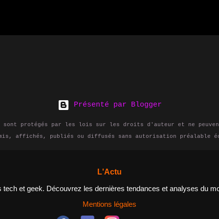
s en plus populaires ces dernières années, en part
ux RSS de différents sites et l...
s et moyennes entreprises, ainsi que pour les util
iques. Dans cet article, nous expliquerons ce qu'e
ourriez en avoir besoin et comment débuter dans ce
NAS et pourquoi en auriez-vous besoin? Un NAS est 
ge de données qui est connecté à un réseau, permet
ateurs d'accéder aux fichiers et aux données depui
il connecté au réseau. Les NAS sont idéals pour le
 d'un espace de stockage centralisé pour leurs fic
Présenté par Blogger
que pour les entreprises qui cherchent à améliorer
les employés et à ...
 sont protégés par les lois sur les droits d'auteur et ne peuven
mis, affichés, publiés ou diffusés sans autorisation préalable é
L'Actu
és tech et geek. Découvrez les dernières tendances et analyses du 
Mentions légales