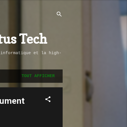
tus Tech
’informatique et la high-
TOUT AFFICHER
olument