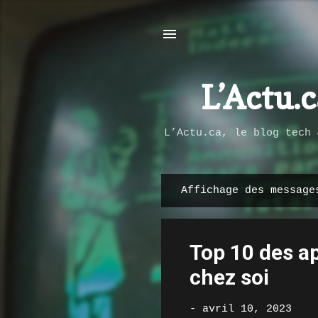
L’Actu.
L’Actu.ca, le blog tech 
Affichage des messag
M
e
s
Top 10 des a
s
a
chez soi
g
e
-
avril 10, 2023