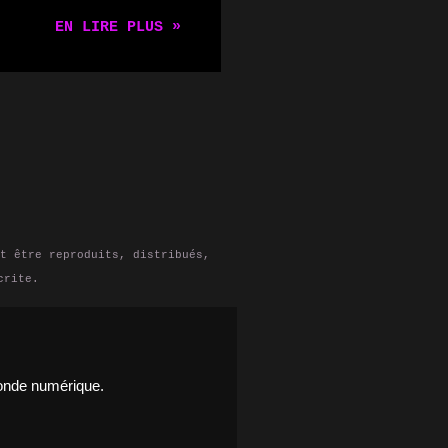
iculier pour les
EN LIRE PLUS »
isateurs
st un NAS, pourquoi
 domaine. Qu'est-ce
un dispositif de
tant ainsi aux
s n'importe quel
s personnes qui ont
hiers et données,
 la collaboration
t être reproduits, distribués,
crite.
monde numérique.