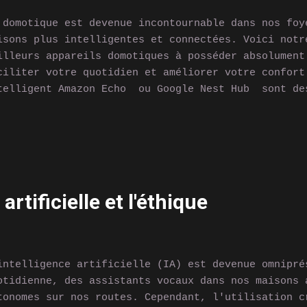
 domotique est devenue incontournable dans nos foy
isons plus intelligentes et connectées. Voici notr
illeurs appareils domotiques à posséder absolument
ciliter votre quotidien et améliorer votre confort
telligent Amazon Echo ou Google Nest Hub sont de
assistants vocaux qui répondent à vos questions, c
pareils connectés, et vous aident dans vos tâches 
 commande vocale. 2. Thermostat intelligent Nest L
 Netatmo Thermostat vous permettent de réguler l
tre domicile de manière optimale, en apprenant vos
adaptant en conséquence. Vous pouvez également les
 artificielle et l'éthique
stance via votre smartphone. 3. Éclairage connecté
nnectées comme Philips Hue vous permettent de cont
tre maison avec votre smartphone ou votre voix, et
biances person...
intelligence artificielle (IA) est devenue omnipré
otidienne, des assistants vocaux dans nos maisons 
tonomes sur nos routes. Cependant, l'utilisation c