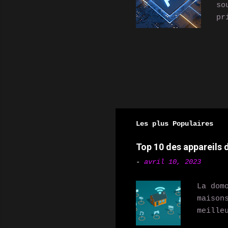
so
pr
ex
et
Re
co
la
te
Ce
vi
Les plus Populaires
fa
Top 10 des appareils
-
avril 10, 2023
La dom
maison
meille
votre 