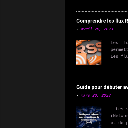
Amazon
répond
aident
Comprendre les flux RS
Thermo
-
avril 28, 2023
permet
en app
Les fl
égalem
permet
connec
Les fl
contrô
les po
et de 
peuven
jour d
sont u
Guide pour débuter a
et les
-
mars 23, 2023
de leu
jour. 
Les sy
s'abon
(Netwo
automa
et de 
utilis