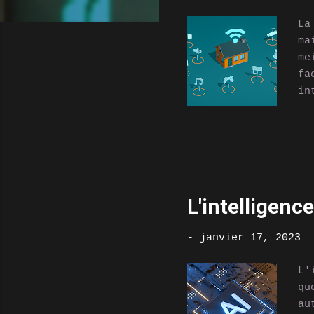
s
La
ma
me
fa
in
d'
ap
la
ou
vo
s'
L'intelligence
di
co
-
janvier 17, 2023
vo
am
L'
qu
au