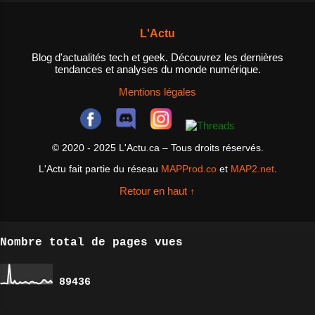
besoin? Un NAS est un dispositif
utiliser des agrégateurs de flux
de stockage de données qui est
RSS pour rassembler des flux RSS
L'Actu
connecté à un réseau, permettant
de différents sites et l...
ainsi aux utilisateurs d'accéder
Blog d'actualités tech et geek. Découvrez les dernières
tendances et analyses du monde numérique.
aux fichiers et aux données
depuis n'importe quel appareil
Mentions légales
connecté au réseau. Les NAS sont
idéals pour les personnes qui ont
besoin d'un espace de stockage
© 2020 - 2025 L'Actu.ca – Tous droits réservés.
centralisé pour leurs fichiers et
L'Actu fait partie du réseau
MAPProd.co
et
MAP2.net
.
données, ainsi que pour les
entreprises qui cherchent à
Retour en haut ↑
améliorer la collaboration entre
les employés et à ...
Nombre total de pages vues
8
9
4
3
6