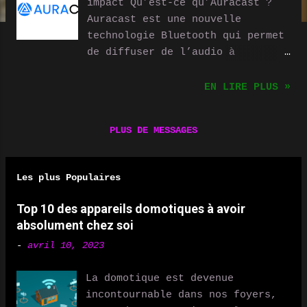
impact Qu’est-ce qu’Auracast ?
Auracast est une nouvelle
technologie Bluetooth qui permet
de diffuser de l’audio à
plusieurs appareils
simultanément sans appairage .
EN LIRE PLUS »
On peut l’imaginer comme une
station de radio FM utilisant le
PLUS DE MESSAGES
Bluetooth : un appareil source
(téléphone, TV, ordinateur)
diffuse un flux audio que
Les plus Populaires
plusieurs écouteurs ou enceintes
compatibles peuvent capter.
Top 10 des appareils domotiques à avoir
Pourquoi c’est une avancée
absolument chez soi
importante ? Le Bluetooth
-
avril 10, 2023
classique oblige à connecter les
appareils un par un . Avec
La domotique est devenue
Auracast, tout appareil
incontournable dans nos foyers,
compatible peut se connecter