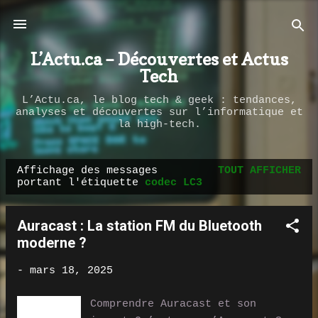
Passer au contenu principal
L’Actu.ca – Découvertes et Actus
Tech
L’Actu.ca, le blog tech & geek : tendances,
analyses et découvertes sur l’informatique et
la high-tech.
Affichage des messages
TOUT AFFICHER
M
portant l'étiquette
codec LC3
e
s
Auracast : La station FM du Bluetooth
s
moderne ?
a
g
-
mars 18, 2025
e
Comprendre Auracast et son
s