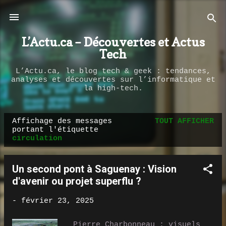
Passer au contenu principal
L’Actu.ca – Découvertes et Actus
Tech
L’Actu.ca, le blog tech & geek : tendances,
analyses et découvertes sur l’informatique et
la high-tech.
Affichage des messages
TOUT AFFICHER
M
portant l'étiquette
circulation
e
s
s
Un second pont à Saguenay : Vision
a
d'avenir ou projet superflu ?
g
-
février 23, 2025
e
s
Pierre Charbonneau : visuels