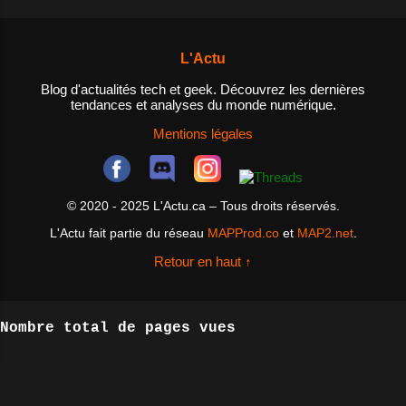
: les utilisateurs peuvent
besoin? Un NAS est un dispositif
utiliser des agrégateurs de flux
de stockage de données qui est
RSS pour rassembler des flux RSS
L'Actu
connecté à un réseau, permettant
de différents sites et l...
ainsi aux utilisateurs d'accéder
Blog d'actualités tech et geek. Découvrez les dernières
tendances et analyses du monde numérique.
aux fichiers et aux données
depuis n'importe quel appareil
Mentions légales
connecté au réseau. Les NAS sont
idéals pour les personnes qui ont
besoin d'un espace de stockage
© 2020 - 2025 L'Actu.ca – Tous droits réservés.
centralisé pour leurs fichiers et
L'Actu fait partie du réseau
MAPProd.co
et
MAP2.net
.
données, ainsi que pour les
entreprises qui cherchent à
Retour en haut ↑
améliorer la collaboration entre
les employés et à ...
Nombre total de pages vues