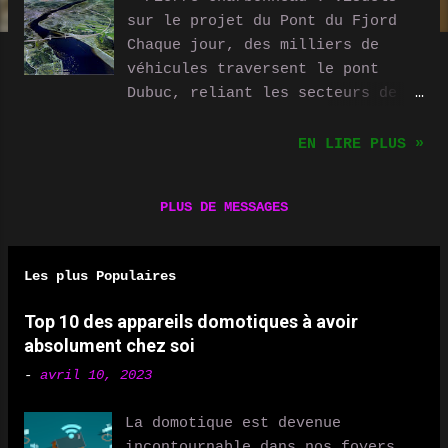
sur le projet du Pont du Fjord
Chaque jour, des milliers de
véhicules traversent le pont
Dubuc, reliant les secteurs de
Chicoutimi et de Chicoutimi-
Nord. Cette infrastructure est
EN LIRE PLUS »
essentielle pour la mobilité,
l'économie locale et la sécurité
PLUS DE MESSAGES
des résidents. Cependant, la
question se pose : le pont Dubuc
peut-il répondre aux besoins
Les plus Populaires
actuels et futurs de la région,
ou est-il temps de considérer la
Top 10 des appareils domotiques à avoir
construction d'un second pont ?
absolument chez soi
Ce débat anime la communauté et
-
avril 10, 2023
les experts depuis des années.
Certains estiment que les
La domotique est devenue
améliorations apportées au pont
incontournable dans nos foyers,