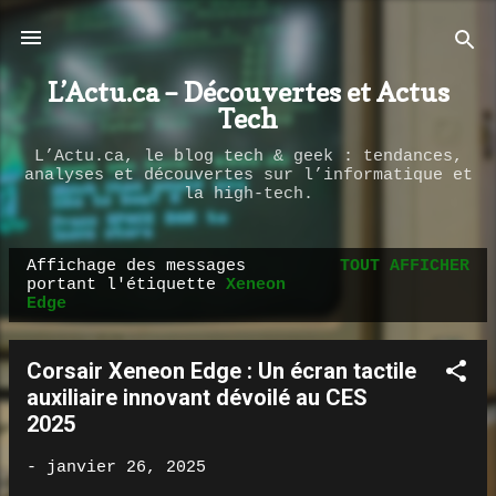
Passer au contenu principal
L’Actu.ca – Découvertes et Actus
Tech
L’Actu.ca, le blog tech & geek : tendances,
analyses et découvertes sur l’informatique et
la high-tech.
Affichage des messages
TOUT AFFICHER
M
portant l'étiquette
Xeneon
Edge
e
s
s
Corsair Xeneon Edge : Un écran tactile
a
auxiliaire innovant dévoilé au CES
2025
g
e
-
janvier 26, 2025
s