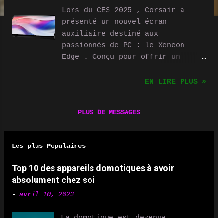
Lors du CES 2025 , Corsair a
présenté un nouvel écran
auxiliaire destiné aux
passionnés de PC : le Xeneon
Edge . Conçu pour offrir un
affichage secondaire pratique et
esthétique, il permet de
EN LIRE PLUS »
surveiller en temps réel
diverses informations système et
PLUS DE MESSAGES
d'améliorer l’expérience
utilisateur. Un écran compact et
performant Le Corsair Xeneon
Les plus Populaires
Edge est un écran IPS tactile
capacitif de 14,5 pouces , avec
Top 10 des appareils domotiques à avoir
une résolution de 2560 x 720
absolument chez soi
pixels et un taux de
-
avril 10, 2023
rafraîchissement de 60 Hz . Sa
dalle permet une interaction
La domotique est devenue