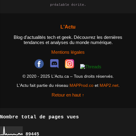
épisodes. - Agréger des contenus
préalable écrite.
NAS et pourquoi en auriez-vous
: les utilisateurs peuvent
besoin? Un NAS est un dispositif
utiliser des agrégateurs de flux
de stockage de données qui est
RSS pour rassembler des flux RSS
L'Actu
connecté à un réseau, permettant
de différents sites et l...
ainsi aux utilisateurs d'accéder
Blog d'actualités tech et geek. Découvrez les dernières
tendances et analyses du monde numérique.
aux fichiers et aux données
depuis n'importe quel appareil
Mentions légales
connecté au réseau. Les NAS sont
idéals pour les personnes qui ont
besoin d'un espace de stockage
© 2020 - 2025 L'Actu.ca – Tous droits réservés.
centralisé pour leurs fichiers et
L'Actu fait partie du réseau
MAPProd.co
et
MAP2.net
.
données, ainsi que pour les
entreprises qui cherchent à
Retour en haut ↑
améliorer la collaboration entre
les employés et à ...
Nombre total de pages vues
8
9
4
4
5