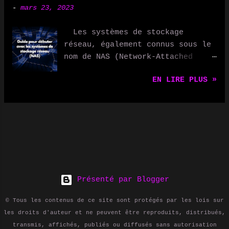
Netatmo Thermostat vous
-
mars 23, 2023
utilisateurs peuvent s'abonner à
permettent de réguler la
ces flux RSS pour recevoir
température de votre domicile de
Les systèmes de stockage
automatiquement les mises à jour
manière optimale, en apprenant
réseau, également connus sous le
de contenu sur leur ordinateur ou
vos habitudes et en s'adaptant en
nom de NAS (Network-Attached
leur appareil mobile. Les flux
conséquence. Vous pouvez
Storage), sont des dispositifs
RSS sont utilisés de différentes
également les contrôler à
EN LIRE PLUS »
qui permettent de stocker et de
manières, notamment pour : -
distance via votre smartphone. 3.
partager des fichiers et des
Suivre les blogs et les sites
Éclairage connecté Les ampoules
données sur un réseau. Ils sont
d'actualités : les utilisateurs
connectées comme Philips Hue vous
devenus de plus en plus
peuvent s'abonner aux flux RSS de
permettent de contrôler
populaires ces dernières années,
leurs sites préférés pour
l'éclairage de votre maison avec
en particulier pour les petites
recevoir automatiquement les
votre smartphone ou votre voix,
et moyennes entreprises, ainsi
dernières mises à jour. - Suivre
et de créer des ambiances
que pour les utilisateurs
les podcasts et les vidéos : les
person...
domestiques. Dans cet article,
Présenté par Blogger
utilisateurs peuvent s'abonner
nous expliquerons ce qu'est un
aux flux RSS des podcasts et des
© Tous les contenus de ce site sont protégés par les lois sur
NAS, pourquoi vous pourriez en
vidéos pour recevoir
les droits d'auteur et ne peuvent être reproduits, distribués,
avoir besoin et comment débuter
automatiquement les derniers
transmis, affichés, publiés ou diffusés sans autorisation
dans ce domaine. Qu'est-ce qu'un