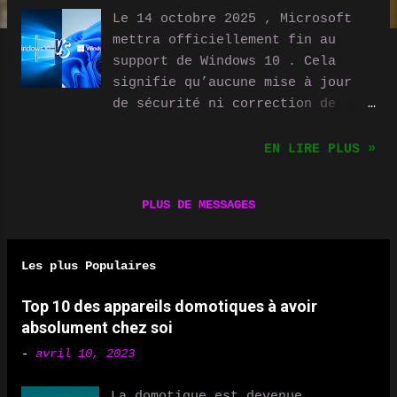
Le 14 octobre 2025 , Microsoft
mettra officiellement fin au
support de Windows 10 . Cela
signifie qu’aucune mise à jour
de sécurité ni correction de
bugs ne sera fournie après cette
date. Pourtant, malgré cette
EN LIRE PLUS »
échéance qui approche, la
transition vers Windows 11 reste
PLUS DE MESSAGES
lente et incomplète . Pourquoi
autant d’utilisateurs hésitent-
ils encore à franchir le pas ?
Les plus Populaires
Entre exigences matérielles
strictes, problèmes de
Top 10 des appareils domotiques à avoir
compatibilité logicielle et
absolument chez soi
obsolescence forcée , de
-
avril 10, 2023
nombreux freins expliquent cette
situation. Windows 10 toujours
La domotique est devenue