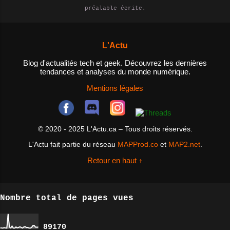
épisodes. - Agréger des contenus
préalable écrite.
NAS et pourquoi en auriez-vous
: les utilisateurs peuvent
besoin? Un NAS est un dispositif
utiliser des agrégateurs de flux
de stockage de données qui est
RSS pour rassembler des flux RSS
L'Actu
connecté à un réseau, permettant
de différents sites et l...
ainsi aux utilisateurs d'accéder
Blog d'actualités tech et geek. Découvrez les dernières
tendances et analyses du monde numérique.
aux fichiers et aux données
depuis n'importe quel appareil
Mentions légales
connecté au réseau. Les NAS sont
idéals pour les personnes qui ont
besoin d'un espace de stockage
© 2020 - 2025 L'Actu.ca – Tous droits réservés.
centralisé pour leurs fichiers et
L'Actu fait partie du réseau
MAPProd.co
et
MAP2.net
.
données, ainsi que pour les
entreprises qui cherchent à
Retour en haut ↑
améliorer la collaboration entre
les employés et à ...
Nombre total de pages vues
8
9
1
7
0