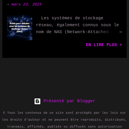
Netatmo Thermostat vous
-
mars 23, 2023
utilisateurs peuvent s'abonner à
permettent de réguler la
ces flux RSS pour recevoir
température de votre domicile de
Les systèmes de stockage
automatiquement les mises à jour
manière optimale, en apprenant
réseau, également connus sous le
de contenu sur leur ordinateur ou
vos habitudes et en s'adaptant en
nom de NAS (Network-Attached
leur appareil mobile. Les flux
conséquence. Vous pouvez
Storage), sont des dispositifs
RSS sont utilisés de différentes
également les contrôler à
EN LIRE PLUS »
qui permettent de stocker et de
manières, notamment pour : -
distance via votre smartphone. 3.
partager des fichiers et des
Suivre les blogs et les sites
Éclairage connecté Les ampoules
données sur un réseau. Ils sont
d'actualités : les utilisateurs
connectées comme Philips Hue vous
devenus de plus en plus
peuvent s'abonner aux flux RSS de
permettent de contrôler
populaires ces dernières années,
leurs sites préférés pour
l'éclairage de votre maison avec
en particulier pour les petites
recevoir automatiquement les
votre smartphone ou votre voix,
et moyennes entreprises, ainsi
dernières mises à jour. - Suivre
et de créer des ambiances
que pour les utilisateurs
les podcasts et les vidéos : les
person...
domestiques. Dans cet article,
Présenté par Blogger
utilisateurs peuvent s'abonner
nous expliquerons ce qu'est un
aux flux RSS des podcasts et des
© Tous les contenus de ce site sont protégés par les lois sur
NAS, pourquoi vous pourriez en
vidéos pour recevoir
les droits d'auteur et ne peuvent être reproduits, distribués,
avoir besoin et comment débuter
automatiquement les derniers
transmis, affichés, publiés ou diffusés sans autorisation
dans ce domaine. Qu'est-ce qu'un