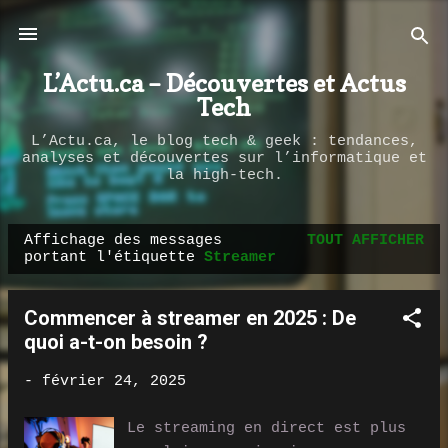
Passer au contenu principal
L’Actu.ca – Découvertes et Actus
Tech
L’Actu.ca, le blog tech & geek : tendances,
analyses et découvertes sur l’informatique et
la high-tech.
Affichage des messages
TOUT AFFICHER
M
portant l'étiquette
Streamer
e
s
Commencer à streamer en 2025 : De
s
quoi a-t-on besoin ?
a
g
-
février 24, 2025
e
Le streaming en direct est plus
s