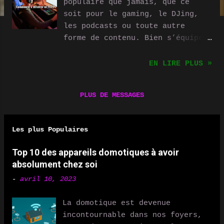
populaire que jamais, que ce
soit pour le gaming, le DJing,
les podcasts ou toute autre
forme de contenu. Bien s’équiper
dès le départ est essentiel pour
proposer un contenu de qualité
EN LIRE PLUS »
et améliorer l’expérience des
spectateurs. Voici un guide
PLUS DE MESSAGES
complet pour débuter
efficacement en 2025. 1. Un bon
PC ou un Mac : quel matériel
Les plus Populaires
choisir ? PC de streaming :
Quelle puissance minimale ? Un
Top 10 des appareils domotiques à avoir
bon PC de streaming doit être
absolument chez soi
capable d’encoder la vidéo en
-
avril 10, 2023
temps réel tout en assurant une
bonne fluidité. Voici les
La domotique est devenue
composants essentiels :
incontournable dans nos foyers,
Processeur : AMD Ryzen 7 7700X