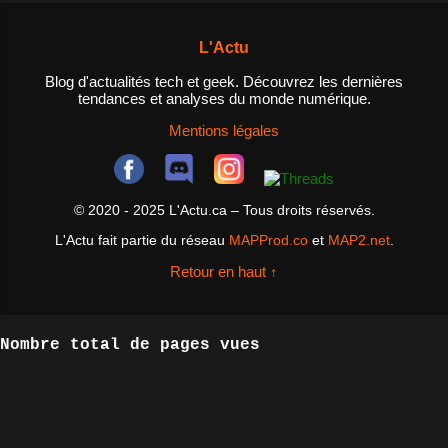
besoin? Un NAS est un dispositif
utiliser des agrégateurs de flux
de stockage de données qui est
RSS pour rassembler des flux RSS
L'Actu
connecté à un réseau, permettant
de différents sites et l...
ainsi aux utilisateurs d'accéder
Blog d'actualités tech et geek. Découvrez les dernières
tendances et analyses du monde numérique.
aux fichiers et aux données
depuis n'importe quel appareil
Mentions légales
connecté au réseau. Les NAS sont
idéals pour les personnes qui ont
besoin d'un espace de stockage
© 2020 - 2025 L'Actu.ca – Tous droits réservés.
centralisé pour leurs fichiers et
L'Actu fait partie du réseau
MAPProd.co
et
MAP2.net
.
données, ainsi que pour les
entreprises qui cherchent à
Retour en haut ↑
améliorer la collaboration entre
les employés et à ...
Nombre total de pages vues