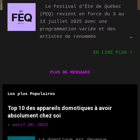
Le Festival d'Été de Québec
(FEQ) revient en force du 3 au
13 juillet 2025 avec une
programmation variée et des
artistes de renommée
internationale. Cette année
encore, les spectacles se
EN LIRE PLUS »
dérouleront sur plusieurs scènes
emblématiques, dont la Scène
PLUS DE MESSAGES
Bell (Plaines d'Abraham), la
Scène Loto-Québec (Place George-
V), la Scène SiriusXM (Place
Les plus Populaires
George-V), la Scène Hydro-Québec
(Place de l'Assemblée-Nationale)
Top 10 des appareils domotiques à avoir
et la Scène Crave (Place
absolument chez soi
D’Youville) . Voici un aperçu
-
avril 10, 2023
des têtes d'affiche et des
moments à ne pas manquer ! Les
La domotique est devenue