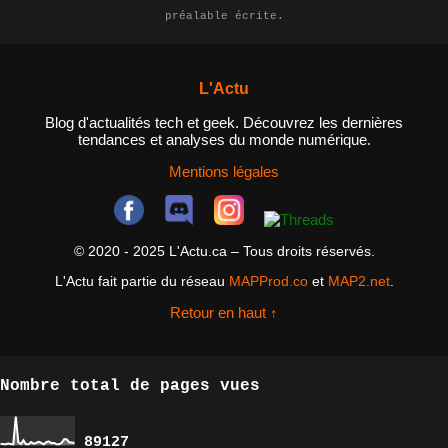
épisodes. - Agréger des contenus
préalable écrite.
NAS et pourquoi en auriez-vous
: les utilisateurs peuvent
besoin? Un NAS est un dispositif
utiliser des agrégateurs de flux
de stockage de données qui est
RSS pour rassembler des flux RSS
L'Actu
connecté à un réseau, permettant
de différents sites et l...
ainsi aux utilisateurs d'accéder
Blog d'actualités tech et geek. Découvrez les dernières
tendances et analyses du monde numérique.
aux fichiers et aux données
depuis n'importe quel appareil
Mentions légales
connecté au réseau. Les NAS sont
idéals pour les personnes qui ont
besoin d'un espace de stockage
© 2020 - 2025 L'Actu.ca – Tous droits réservés.
centralisé pour leurs fichiers et
L'Actu fait partie du réseau
MAPProd.co
et
MAP2.net
.
données, ainsi que pour les
entreprises qui cherchent à
Retour en haut ↑
améliorer la collaboration entre
les employés et à ...
Nombre total de pages vues
8
9
1
2
7