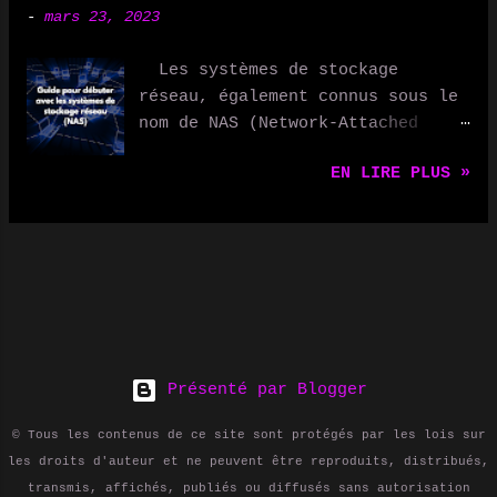
Netatmo Thermostat vous
-
mars 23, 2023
utilisateurs peuvent s'abonner à
permettent de réguler la
ces flux RSS pour recevoir
température de votre domicile de
Les systèmes de stockage
automatiquement les mises à jour
manière optimale, en apprenant
réseau, également connus sous le
de contenu sur leur ordinateur ou
vos habitudes et en s'adaptant en
nom de NAS (Network-Attached
leur appareil mobile. Les flux
conséquence. Vous pouvez
Storage), sont des dispositifs
RSS sont utilisés de différentes
également les contrôler à
EN LIRE PLUS »
qui permettent de stocker et de
manières, notamment pour : -
distance via votre smartphone. 3.
partager des fichiers et des
Suivre les blogs et les sites
Éclairage connecté Les ampoules
données sur un réseau. Ils sont
d'actualités : les utilisateurs
connectées comme Philips Hue vous
devenus de plus en plus
peuvent s'abonner aux flux RSS de
permettent de contrôler
populaires ces dernières années,
leurs sites préférés pour
l'éclairage de votre maison avec
en particulier pour les petites
recevoir automatiquement les
votre smartphone ou votre voix,
et moyennes entreprises, ainsi
dernières mises à jour. - Suivre
et de créer des ambiances
que pour les utilisateurs
les podcasts et les vidéos : les
person...
domestiques. Dans cet article,
Présenté par Blogger
utilisateurs peuvent s'abonner
nous expliquerons ce qu'est un
aux flux RSS des podcasts et des
© Tous les contenus de ce site sont protégés par les lois sur
NAS, pourquoi vous pourriez en
vidéos pour recevoir
les droits d'auteur et ne peuvent être reproduits, distribués,
avoir besoin et comment débuter
automatiquement les derniers
transmis, affichés, publiés ou diffusés sans autorisation
dans ce domaine. Qu'est-ce qu'un