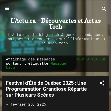
Passer au contenu principal
L’Actu.ca – Découvertes et Actus
Tech
L’Actu.ca, le blog tech & geek : tendances,
analyses et découvertes sur l’informatique et
la high-tech.
Affichage des messages
TOUT AFFICHER
M
portant l'étiquette
Musique
Live
e
s
s
Festival d'Été de Québec 2025 : Une
a
Programmation Grandiose Répartie
sur Plusieurs Scènes
g
e
-
février 26, 2025
s