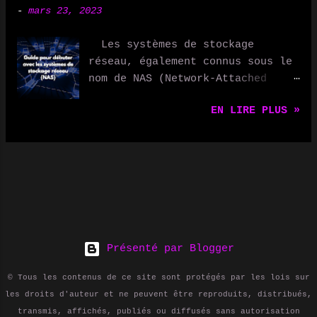
Netatmo Thermostat vous
-
mars 23, 2023
utilisateurs peuvent s'abonner à
permettent de réguler la
ces flux RSS pour recevoir
température de votre domicile de
Les systèmes de stockage
automatiquement les mises à jour
manière optimale, en apprenant
réseau, également connus sous le
de contenu sur leur ordinateur ou
vos habitudes et en s'adaptant en
nom de NAS (Network-Attached
leur appareil mobile. Les flux
conséquence. Vous pouvez
Storage), sont des dispositifs
RSS sont utilisés de différentes
également les contrôler à
EN LIRE PLUS »
qui permettent de stocker et de
manières, notamment pour : -
distance via votre smartphone. 3.
partager des fichiers et des
Suivre les blogs et les sites
Éclairage connecté Les ampoules
données sur un réseau. Ils sont
d'actualités : les utilisateurs
connectées comme Philips Hue vous
devenus de plus en plus
peuvent s'abonner aux flux RSS de
permettent de contrôler
populaires ces dernières années,
leurs sites préférés pour
l'éclairage de votre maison avec
en particulier pour les petites
recevoir automatiquement les
votre smartphone ou votre voix,
et moyennes entreprises, ainsi
dernières mises à jour. - Suivre
et de créer des ambiances
que pour les utilisateurs
les podcasts et les vidéos : les
person...
domestiques. Dans cet article,
Présenté par Blogger
utilisateurs peuvent s'abonner
nous expliquerons ce qu'est un
aux flux RSS des podcasts et des
© Tous les contenus de ce site sont protégés par les lois sur
NAS, pourquoi vous pourriez en
vidéos pour recevoir
les droits d'auteur et ne peuvent être reproduits, distribués,
avoir besoin et comment débuter
automatiquement les derniers
transmis, affichés, publiés ou diffusés sans autorisation
dans ce domaine. Qu'est-ce qu'un