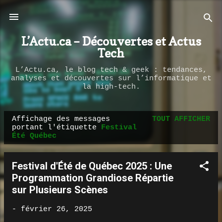
Passer au contenu principal
L’Actu.ca – Découvertes et Actus
Tech
L’Actu.ca, le blog tech & geek : tendances,
analyses et découvertes sur l’informatique et
la high-tech.
Affichage des messages
TOUT AFFICHER
M
portant l'étiquette
Festival
Été Québec
e
s
s
Festival d'Été de Québec 2025 : Une
a
Programmation Grandiose Répartie
sur Plusieurs Scènes
g
e
-
février 26, 2025
s