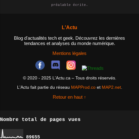
épisodes. - Agréger des contenus
préalable écrite.
NAS et pourquoi en auriez-vous
: les utilisateurs peuvent
besoin? Un NAS est un dispositif
utiliser des agrégateurs de flux
de stockage de données qui est
RSS pour rassembler des flux RSS
L'Actu
connecté à un réseau, permettant
de différents sites et l...
ainsi aux utilisateurs d'accéder
Blog d'actualités tech et geek. Découvrez les dernières
tendances et analyses du monde numérique.
aux fichiers et aux données
depuis n'importe quel appareil
Mentions légales
connecté au réseau. Les NAS sont
idéals pour les personnes qui ont
besoin d'un espace de stockage
© 2020 - 2025 L'Actu.ca – Tous droits réservés.
centralisé pour leurs fichiers et
L'Actu fait partie du réseau
MAPProd.co
et
MAP2.net
.
données, ainsi que pour les
entreprises qui cherchent à
Retour en haut ↑
améliorer la collaboration entre
les employés et à ...
Nombre total de pages vues
8
9
6
5
5