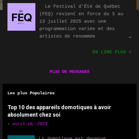
Le Festival d'Été de Québec
(FEQ) revient en force du 3 au
13 juillet 2025 avec une
programmation variée et des
artistes de renommée
internationale. Cette année
encore, les spectacles se
EN LIRE PLUS »
dérouleront sur plusieurs scènes
emblématiques, dont la Scène
PLUS DE MESSAGES
Bell (Plaines d'Abraham), la
Scène Loto-Québec (Place George-
V), la Scène SiriusXM (Place
Les plus Populaires
George-V), la Scène Hydro-Québec
(Place de l'Assemblée-Nationale)
Top 10 des appareils domotiques à avoir
et la Scène Crave (Place
absolument chez soi
D’Youville) . Voici un aperçu
-
avril 10, 2023
des têtes d'affiche et des
moments à ne pas manquer ! Les
La domotique est devenue